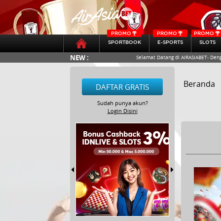
PROMO
PROMO
PROMO
SPORTBOOK
E-SPORTS
SLOTS
NEW :
Selamat Datang di AIRASIABET- Dengan m
Beranda
DAFTAR GRATIS
Sudah punya akun?
Login Disini